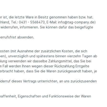
er ist, die letzte Ware in Besitz genommen haben bzw. hat.
hland, Tel.: 0431 - 5568473, E-Mail: info@tag-company.de)
zu widerrufen, informieren. Sie können dafür das beigefügte
derrufsfrist absenden.
rkosten (mit Ausnahme der zusätzlichen Kosten, die sich
aben), unverzüglich und spätestens binnen vierzehn Tagen ab
hlung verwenden wir dasselbe Zahlungsmittel, das Sie bei
nem Fall werden Ihnen wegen dieser Rückzahlung Entgelte
erbracht haben, dass Sie die Waren zurückgesandt haben, je
derruf dieses Vertrags unterrichten, an uns zurückzusenden
haffenheit, Eigenschaften und Funktionsweise der Waren