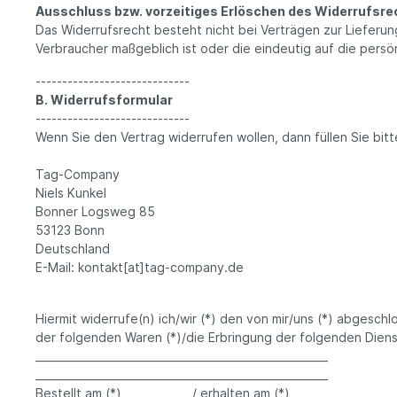
Ausschluss bzw. vorzeitiges Erlöschen des Widerrufsre
Das Widerrufsrecht besteht nicht bei Verträgen zur Lieferun
Verbraucher maßgeblich ist oder die eindeutig auf die persö
-----------------------------
B. Widerrufsformular
-----------------------------
Wenn Sie den Vertrag widerrufen wollen, dann füllen Sie bit
Tag-Company
Niels Kunkel
Bonner Logsweg 85
53123 Bonn
Deutschland
E-Mail: kontakt[at]tag-company.de
Hiermit widerrufe(n) ich/wir (*) den von mir/uns (*) abgesch
der folgenden Waren (*)/die Erbringung der folgenden Dienst
_______________________________________________________
_______________________________________________________
Bestellt am (*) ____________ / erhalten am (*) __________________