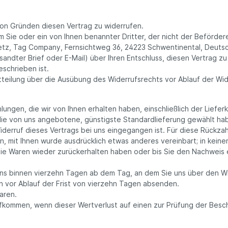
on Gründen diesen Vertrag zu widerrufen.
 Sie oder ein von Ihnen benannter Dritter, der nicht der Beförder
eetz, Tag Company, Fernsichtweg 36, 24223 Schwentinental, Deutsc
ersandter Brief oder E-Mail) über Ihren Entschluss, diesen Vertrag 
schrieben ist.
itteilung über die Ausübung des Widerrufsrechts vor Ablauf der Wi
lungen, die wir von Ihnen erhalten haben, einschließlich der Liefe
 die von uns angebotene, günstigste Standardlieferung gewählt h
iderruf dieses Vertrags bei uns eingegangen ist. Für diese Rückza
n, mit Ihnen wurde ausdrücklich etwas anderes vereinbart; in kei
die Waren wieder zurückerhalten haben oder bis Sie den Nachweis 
ens binnen vierzehn Tagen ab dem Tag, an dem Sie uns über den Wi
n vor Ablauf der Frist von vierzehn Tagen absenden.
aren.
ufkommen, wenn dieser Wertverlust auf einen zur Prüfung der Besc